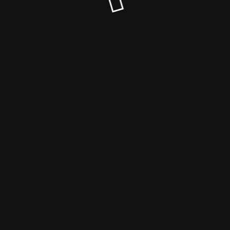
Nicht aktiv