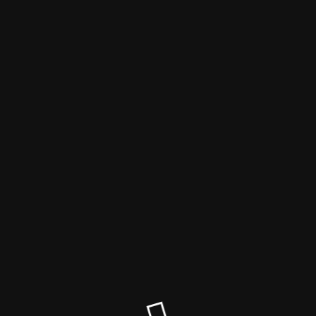
HD Clean Company GmbH
Seite ist nicht aktiv
Nicht aktiv