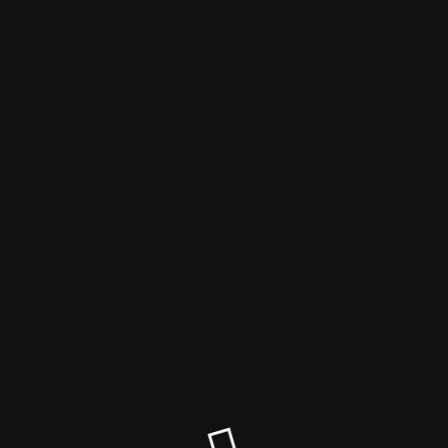
HD Clean Company GmbH
Seite ist nicht aktiv
Nicht aktiv