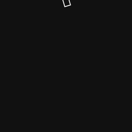
Nicht aktiv