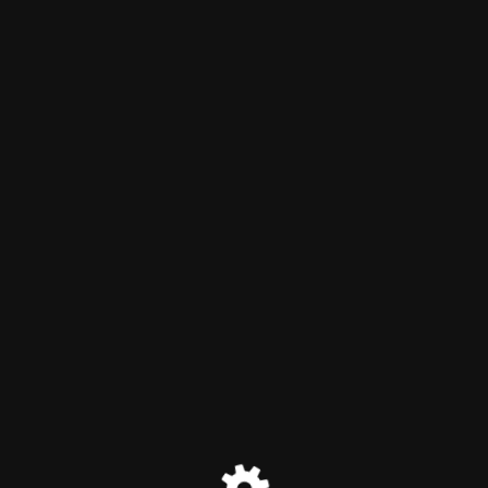
HD Clean Company GmbH
Seite ist nicht aktiv
Nicht aktiv