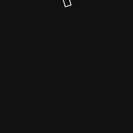
Nicht aktiv