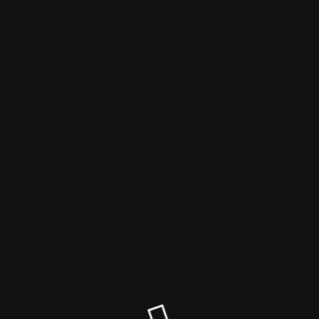
HD Clean Company GmbH
Seite ist nicht aktiv
Nicht aktiv