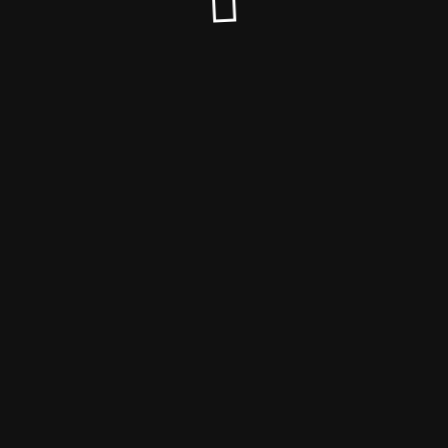
Nicht aktiv