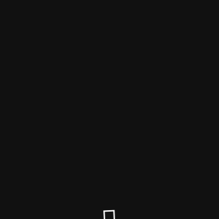
HD Clean Company GmbH
Seite ist nicht aktiv
Nicht aktiv