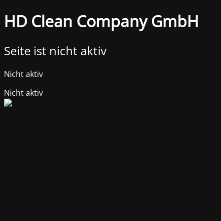
HD Clean Company GmbH
Seite ist nicht aktiv
Nicht aktiv
Nicht aktiv