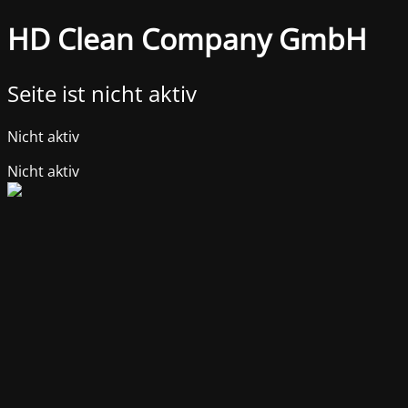
HD Clean Company GmbH
Seite ist nicht aktiv
Nicht aktiv
Nicht aktiv