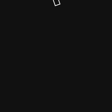
Nicht aktiv