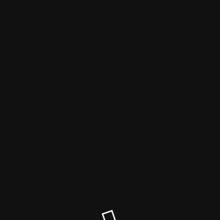
HD Clean Company GmbH
Seite ist nicht aktiv
Nicht aktiv