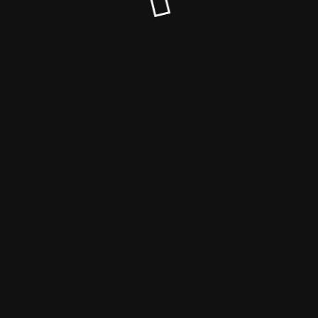
Nicht aktiv