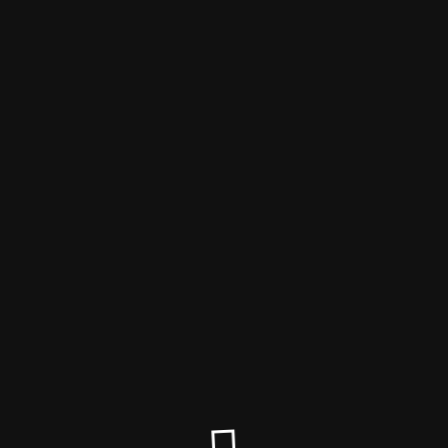
HD Clean Company GmbH
Seite ist nicht aktiv
Nicht aktiv