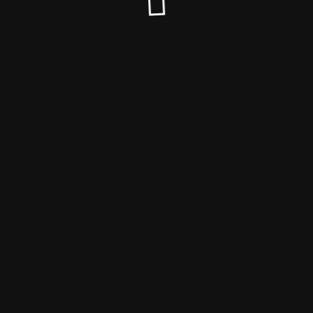
Nicht aktiv