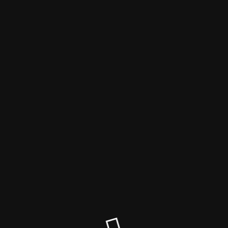
HD Clean Company GmbH
Seite ist nicht aktiv
Nicht aktiv