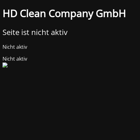
HD Clean Company GmbH
Seite ist nicht aktiv
Nicht aktiv
Nicht aktiv