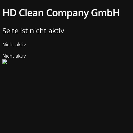
HD Clean Company GmbH
Seite ist nicht aktiv
Nicht aktiv
Nicht aktiv