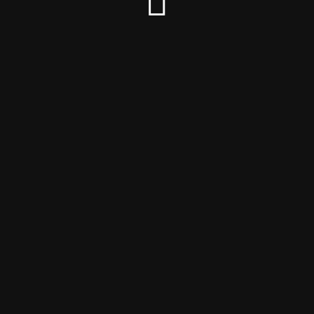
Nicht aktiv