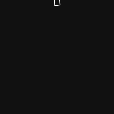
Nicht aktiv