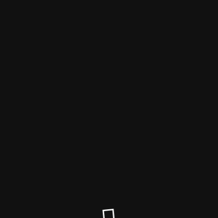
HD Clean Company GmbH
Seite ist nicht aktiv
Nicht aktiv