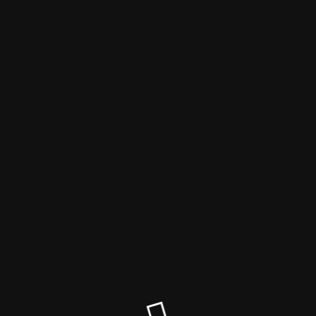
HD Clean Company GmbH
Seite ist nicht aktiv
Nicht aktiv