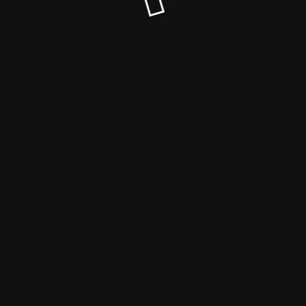
Nicht aktiv